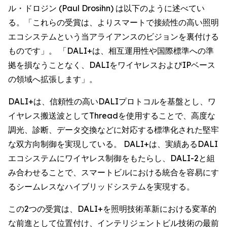
ル・ドロジン (Paul Drosihn) は以下のように述べてい
る。「これらの受賞は、よりスマートで接続性の高い照明
エコシステムという当アライアンスのビジョンを裏付ける
ものです」。 「DALI+は、相互運用性や国際標準への準
拠を損なうことなく、DALIをワイヤレスおよびIPベース
の領域へ拡張します」。
DALI+は、信頼性の高いDALIプロトコルを基盤とし、ワ
イヤレス搬送波としてThreadを使用することで、高度な
調光、診断、データ交換などに対応する標準化された堅牢
な双方向制御を実現している。 DALI+は、実績あるDALI
エコシステムにワイヤレス制御をもたらし、DALI-2と組
み合わせることで、スマートビルにおける統合を容易にす
るシームレスなハイブリッドシステムを実現する。
この2つの受賞は、DALI+を照明技術革新における変革的
な前進として位置付け、インテリジェントビル技術の最前