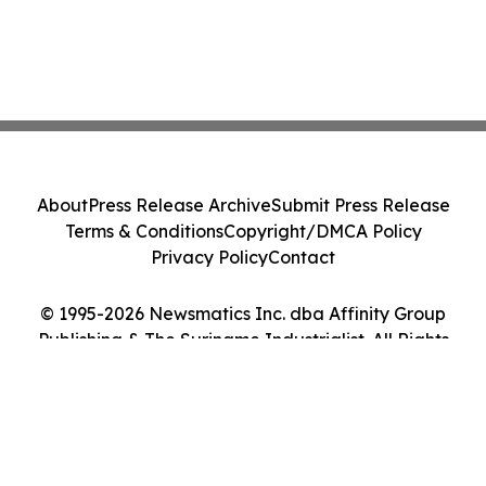
About
Press Release Archive
Submit Press Release
Terms & Conditions
Copyright/DMCA Policy
Privacy Policy
Contact
© 1995-2026 Newsmatics Inc. dba Affinity Group
Publishing & The Suriname Industrialist. All Rights
Reserved.
Cookie Settings / Your Privacy Choices