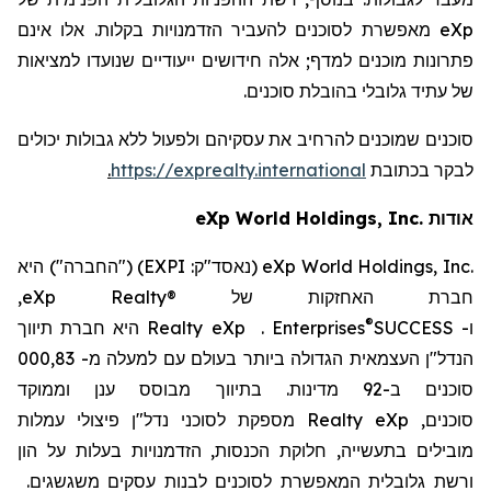
eXp
מאפשרת לסוכנים להעביר הזדמנויות בקלות. אלו אינם
פתרונות מוכנים למדף; אלה חידושים ייעודיים שנועדו למציאות
של עתיד גלובלי בהובלת סוכנים.
סוכנים שמוכנים להרחיב את עסקיהם ולפעול ללא גבולות יכולים
לבקר
בכתובת
https://exprealty.international
.
אודות
World Holdings, Inc.
eXp
eXp World Holdings, Inc.
(נאסד"ק:
EXPI
) ("החברה") היא
חברת האחזקות של
eXp Realty®
,
®
ו-
SUCCESS
Enterprises
.
eXp
Realty
היא חברת
תיווך
הנדל"ן העצמאית הגדולה ביותר בעולם עם
למעלה מ-
83
,000
סוכנים ב-
2
9 מדינות
. בתיווך מבוסס ענן וממוקד
סוכנים,
eXp
Realty
מספקת לסוכני נדל"ן פיצולי עמלות
מובילים בתעשייה, חלוקת הכנסות, הזדמנויות בעלות על הון
ורשת גלובלית המאפשרת לסוכנים לבנות עסקים משגשגים.