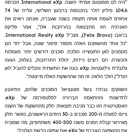
"היה לנו מומנטום אמיתי השנה.
eXp
International
הכניסה
104.6 מיליון דולר בהכנסות ברבעון השלישי, עלייה של 74
אחוזים לעומת אותה תקופה בשנה שעברה, ואנחנו רואים את
האנרגיה הזו מתבטאת בהרחבות אלו"
,
אמר פליקס
בראבו
(
Felix Bravo
)
, מנכ"ל
eXp
Realty
International
.
"כל אחד מהשווקים האלה מספר סיפור שונה, אבל יחד הם
מסמנים לאן התעשייה הולכת. סוכנים דורשים יותר מעמלות
והכשרה. הם רוצים ניידות, יכולת התרחבות, בעלות, הגעה
גלובלית ורלוונטיות.
eXp
בונה את התשתית והכלים להוביל לאן
הנדל"ן הולך הלאה. זה מה
שההשקות
האלה
מייצגות".
השווקים נבחרו בשל פוטנציאל הסוכנים שלהם, התיאבון
לחדשנות וההתאמה הברורה לפלטפורמה של
eXp
.
האסטרטגיה הזו כבר מניבה תוצאות: חלק מההשקות של השנה
גייסו למעלה מ-100
סוכנים ב-30 הימים הראשונים, כאשר חלק
מאירועי קבלת הפנים משכו 400-500 משתתפים, מה שמוכיח
את ההשפעה הגוברת של
eXp
ואת אפקט הרשת הגלובלי.