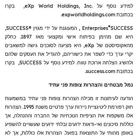
למידע נוסף על
eXp World Holdings, Inc.
, בקרו
בכתובת
expworldholdings.com
.
®
SUCCESS
Enterprises
, המעוגנת על ידי מגזין
SUCCESS®
,
היא שם מהימן בפיתוח אישי ומקצועי מאז 1897. כחלק
מהאקוסיסטם
של
eXp
, היא מציעה לסוכנים גישה למשאבים
יקרי ערך כדי לשפר את כישוריהם, להגדיל את העסקים שלהם
ולהשיג הצלחה ארוכת טווח. למידע נוסף על
SUCCESS
, בקרו
בכתובת
success.com
.
נמל מבטחים והצהרות צופות פני עתיד
הודעה לעיתונות זו מכילה הצהרות צופות פני עתיד במשמעות
חוק רפורמת
ליטיגציית
ניירות ערך פרטיים משנת 1995. הצהרות
אלו משקפות את הציפיות הנוכחיות של החברה וההנהלה, אך
כוללות סיכונים ואי-ודאות ידועים ובלתי ידועים שעשויים להשפיע
באופן מהותי על התוצאות בפועל. הצהרות אלו כוללות, אך לא