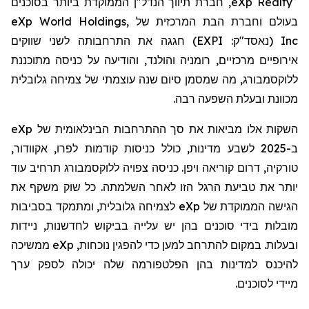
eXp Realty
, חברת תיווך הנדל"ן
הממוקדת ביותר בסוכנים
בעולם
וחברת הבת המרכזית של
eXp World Holdings,
Inc
(נאסד"ק:
EXPI
)
חגגה את התרחבותה לשני שווקים
אירופיים מרכזיים, רומניה והולנד, והודיעה על כניסה מתוכננת
ללוקסמבורג, מה שמסמן סיום שנה עוצמתי של צמיחה גלובלית
מכוונת ובעלת השפעה רבה.
השקות אלו מביאות את סך ההתרחבות הבינלאומית של
eXp
ב-2025 לשבע מדינות, כולל כניסות קודמות לפרו, אקוודור,
טורקיה, דרום קוריאה ויפן. כניסה צפויה ללוקסמבורג תרחיב עוד
יותר את טביעת הרגל הזו לאחר השלמתה. כל שוק משקף את
הגישה הממוקדת של
eXp
לצמיחה גלובלית, ומתמקד בסביבות
מובלות בידי סוכנים בהן יש עלייה בביקוש לחדשנות, ניידות
ובעלות. במקום להתרחב למען כדי להפגין נוכחות,
eXp
ממשיכה
להיכנס למדינות בהן הפלטפורמה שלה יכולה לספק ערך
מיידי
לסוכנים.