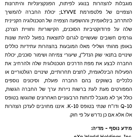
מוגבלות להצהרות בנוגע לפיתוח, הפונקציונליות והיתרונות
הצפויים של פלטפורמת LYVVE; יכולת החברה להמשיך
להתרחב בינלאומית; וההשפעה הצפויה של הטכנולוגיה הקניינית
שלה על פרודוקטיביות הסוכנים, הקישוריות וחוויית הצרכן.
גורמים חשובים שעשויים לגרום לתוצאות בפועל להיות שונות
באופן מהותי ושלילי מאלו המובעות בהצהרות עתידיות כוללים
שינויים בתנאי שוק הנדל"ן, שיעורי צמיחה ושימור סוכנים, יכולת
החברה לבצע את מפת הדרכים הטכנולוגית שלה ולהרחיב את
הפעילות הבינלאומית, לחצים תחרותיים, שינויים רגולטוריים או
כלכליים בשווקים בהם החברה פועלת, וסיכונים נוספים
המפורטים מעת לעת ברשות ניירות ערך של החברה הגשות,
כולל אך לא מוגבל לדוחות הרבעוניים האחרונים שהוגשו בטופס
10-Q ודו
"
ח שנתי בטופס 10-K. איננו מחויבים לעדכן הצהרות
אלו אלא אם כן נדרש על פי חוק.
מידע נוסף - מדיה:
eXp World Holdings, Inc.