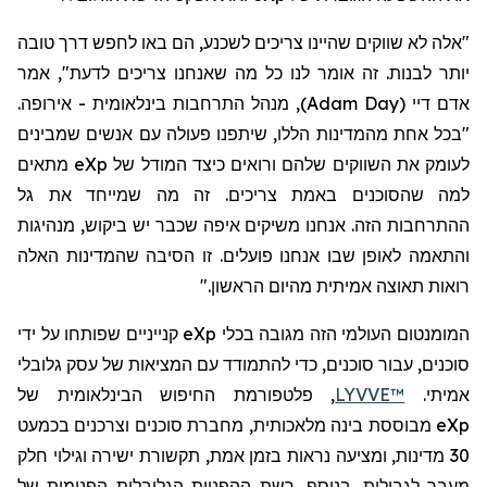
"אלה לא שווקים שהיינו צריכים לשכנע, הם באו לחפש דרך טובה
יותר לבנות. זה אומר לנו כל מה שאנחנו צריכים לדעת",
אמר
אדם דיי
(
Adam Day
)
,
מנהל התרחבות בינלאומית - אירופה.
"בכל אחת מהמדינות הללו, שיתפנו פעולה עם אנשים שמבינים
לעומק את השווקים שלהם ורואים כיצד המודל של
eXp
מתאים
למה שהסוכנים באמת צריכים. זה מה שמייחד את גל
ההתרחבות הזה. אנחנו משיקים איפה שכבר יש ביקוש, מנהיגות
והתאמה לאופן שבו אנחנו פועלים. זו הסיבה שהמדינות האלה
רואות תאוצה אמיתית מהיום הראשון."
המומנטום העולמי הזה מגובה בכלי
eXp
קנייניים שפותחו על ידי
סוכנים, עבור סוכנים, כדי להתמודד עם המציאות של עסק גלובלי
אמיתי.
LYVVE™
, פלטפורמת החיפוש הבינלאומית של
eXp
מבוססת בינה מלאכותית, מחברת סוכנים וצרכנים בכמעט
30 מדינות, ומציעה נראות בזמן אמת, תקשורת ישירה וגילוי חלק
מעבר לגבולות. בנוסף, רשת ההפניות הגלובלית הפנימית של