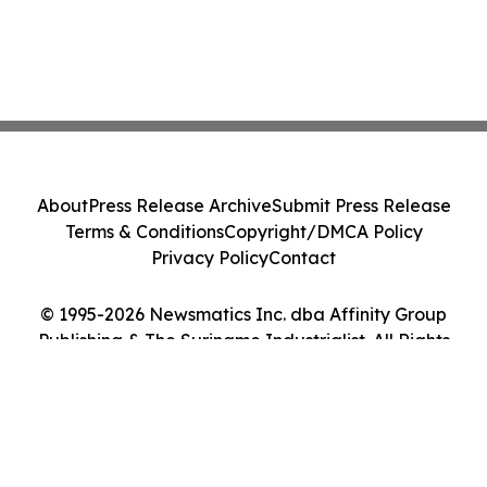
About
Press Release Archive
Submit Press Release
Terms & Conditions
Copyright/DMCA Policy
Privacy Policy
Contact
© 1995-2026 Newsmatics Inc. dba Affinity Group
Publishing & The Suriname Industrialist. All Rights
Reserved.
Cookie Settings / Your Privacy Choices